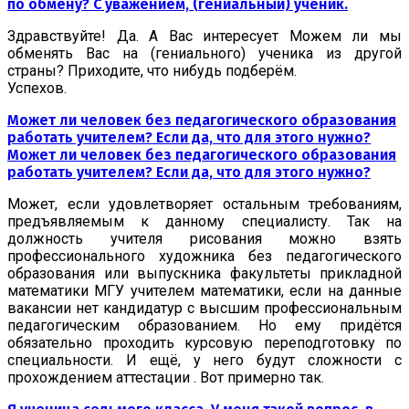
по обмену? С уважением, (гениальный) ученик.
Здравствуйте! Да. А Вас интересует Можем ли мы
обменять Вас на (гениального) ученика из другой
страны? Приходите, что нибудь подберём.
Успехов.
Может ли человек без педагогического образования
работать учителем? Если да, что для этого нужно?
Может ли человек без педагогического образования
работать учителем? Если да, что для этого нужно?
Может, если удовлетворяет остальным требованиям,
предъявляемым к данному специалисту. Так на
должность учителя рисования можно взять
профессионального художника без педагогического
образования или выпускника факультеты прикладной
математики МГУ учителем математики, если на данные
вакансии нет кандидатур с высшим профессиональным
педагогическим образованием. Но ему придётся
обязательно проходить курсовую переподготовку по
специальности. И ещё, у него будут сложности с
прохождением аттестации . Вот примерно так.