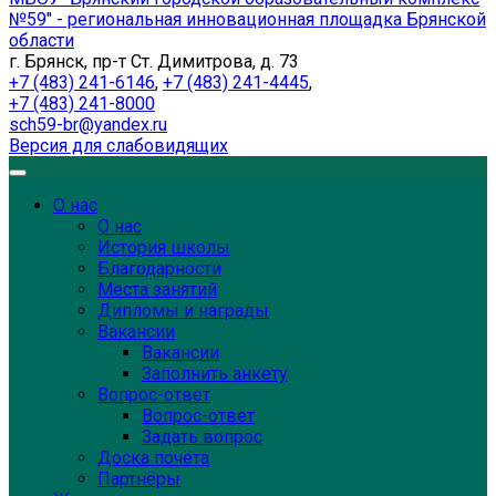
№59" - региональная инновационная площадка Брянской
области
г. Брянск, пр-т Ст. Димитрова, д. 73
+7 (483) 241-6146
,
+7 (483) 241-4445
,
+7 (483) 241-8000
sch59-br@yandex.ru
Версия для слабовидящих
О нас
О нас
История школы
Благодарности
Места занятий
Дипломы и награды
Вакансии
Вакансии
Заполнить анкету
Вопрос-ответ
Вопрос-ответ
Задать вопрос
Доска почёта
Партнёры