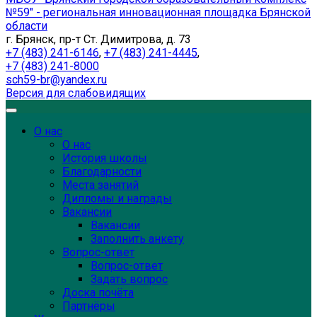
№59" - региональная инновационная площадка Брянской
области
г. Брянск, пр-т Ст. Димитрова, д. 73
+7 (483) 241-6146
,
+7 (483) 241-4445
,
+7 (483) 241-8000
sch59-br@yandex.ru
Версия для слабовидящих
О нас
О нас
История школы
Благодарности
Места занятий
Дипломы и награды
Вакансии
Вакансии
Заполнить анкету
Вопрос-ответ
Вопрос-ответ
Задать вопрос
Доска почёта
Партнёры