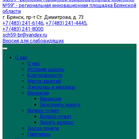
№59" - региональная инновационная площадка Брянской
области
г. Брянск, пр-т Ст. Димитрова, д. 73
+7 (483) 241-6146
,
+7 (483) 241-4445
,
+7 (483) 241-8000
sch59-br@yandex.ru
Версия для слабовидящих
О нас
О нас
История школы
Благодарности
Места занятий
Дипломы и награды
Вакансии
Вакансии
Заполнить анкету
Вопрос-ответ
Вопрос-ответ
Задать вопрос
Доска почёта
Партнёры