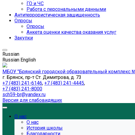
ГО и ЧС
Работа с персональными данными
Антитеррористическая защищенность
Опросы
Опросы
Анкета оценки качества оказания услуг
Закупки
Russian
Russian
English
МБОУ "Брянский городской образовательный комплекс №
г. Брянск, пр-т Ст. Димитрова, д. 73
+7 (483) 241-6146
,
+7 (483) 241-4445
,
+7 (483) 241-8000
sch59-br@yandex.ru
Версия для слабовидящих
О нас
О нас
История школы
Благодарности