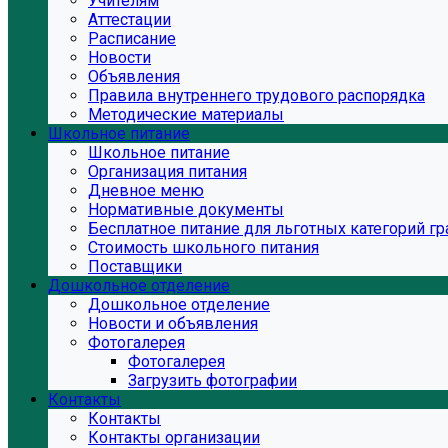
Учителям
Аттестации
Расписание
Новости
Объявления
Правила внутреннего трудового распорядка
Методические материалы
Школьное питание
Школьное питание
Организация питания
Дневное меню
Нормативные документы
Бесплатное питание для льготных категорий г
Стоимость школьного питания
Поставщики
Дошкольное отделение
Дошкольное отделение
Новости и объявления
Фотогалерея
Фотогалерея
Загрузить фотографии
Контакты
Контакты
Контакты организации