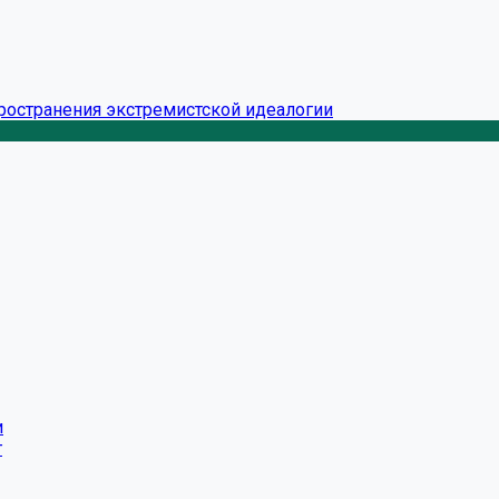
ространения экстремистской идеалогии
и
г