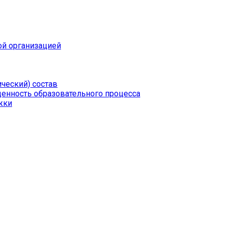
ой организацией
ческий) состав
щенность образовательного процесса
жки