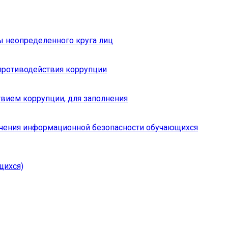
ы неопределенного круга лиц
противодействия коррупции
вием коррупции, для заполнения
чения информационной безопасности обучающихся
щихся)