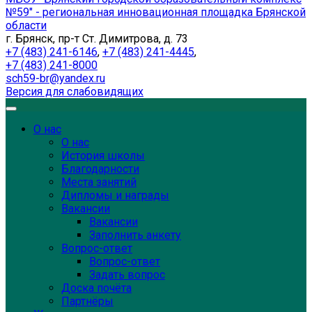
№59" - региональная инновационная площадка Брянской
области
г. Брянск, пр-т Ст. Димитрова, д. 73
+7 (483) 241-6146
,
+7 (483) 241-4445
,
+7 (483) 241-8000
sch59-br@yandex.ru
Версия для слабовидящих
О нас
О нас
История школы
Благодарности
Места занятий
Дипломы и награды
Вакансии
Вакансии
Заполнить анкету
Вопрос-ответ
Вопрос-ответ
Задать вопрос
Доска почёта
Партнёры