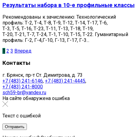
Результаты набора в 10-е профильные классы
Рекомендованы к зачислению: Технологический
профиль: Т-2, Т-4, Т-8, Т-9, Т-12, Т-14, Т-17, Т-6,
Т-3, Т-5, Т-16, Т-23, Т-11, Т-13, Т-18, Т-19,
Т-20, Т-21, Т-7, Т-24, Т-1, Т-10, Т-15, Т-22. Гуманитарный
профиль: Г-2, Г-4,Г-10, Г-13, Г-17, Г-3...
1
2
3
Вперед
Контакты
г. Брянск, пр-т Ст. Димитрова, д. 73
+7 (483) 241-6146
,
+7 (483) 241-4445
,
+7 (483) 241-8000
sch59-br@yandex.ru
На сайте обнаружена ошибка
Текст с ошибкой