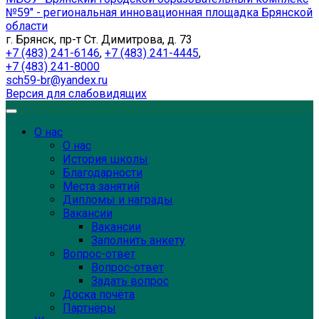
№59" - региональная инновационная площадка Брянской
области
г. Брянск, пр-т Ст. Димитрова, д. 73
+7 (483) 241-6146
,
+7 (483) 241-4445
,
+7 (483) 241-8000
sch59-br@yandex.ru
Версия для слабовидящих
О нас
О нас
История школы
Благодарности
Места занятий
Дипломы и награды
Вакансии
Вакансии
Заполнить анкету
Вопрос-ответ
Вопрос-ответ
Задать вопрос
Доска почёта
Партнёры