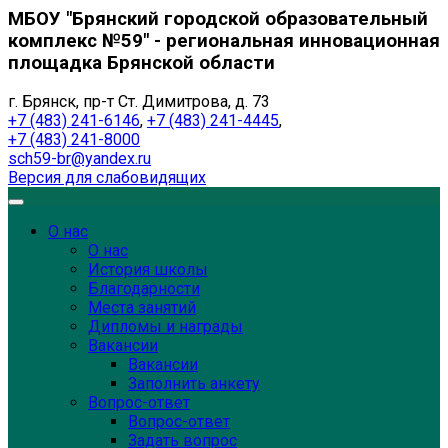
МБОУ "Брянский городской образовательный
комплекс №59" - региональная инновационная
площадка Брянской области
г. Брянск, пр-т Ст. Димитрова, д. 73
+7 (483) 241-6146
,
+7 (483) 241-4445
,
+7 (483) 241-8000
sch59-br@yandex.ru
Версия для слабовидящих
О нас
О нас
История школы
Благодарности
Места занятий
Дипломы и награды
Вакансии
Вакансии
Заполнить анкету
Вопрос-ответ
Вопрос-ответ
Задать вопрос