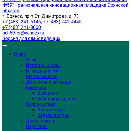
№59" - региональная инновационная площадка Брянской
области
г. Брянск, пр-т Ст. Димитрова, д. 73
+7 (483) 241-6146
,
+7 (483) 241-4445
,
+7 (483) 241-8000
sch59-br@yandex.ru
Версия для слабовидящих
О нас
О нас
История школы
Благодарности
Места занятий
Дипломы и награды
Вакансии
Вакансии
Заполнить анкету
Вопрос-ответ
Вопрос-ответ
Задать вопрос
Доска почёта
Партнёры