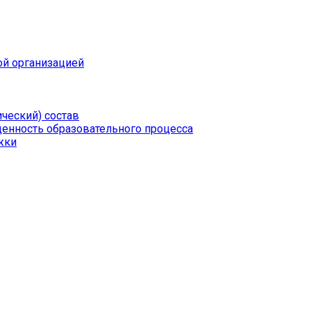
ой организацией
ческий) состав
щенность образовательного процесса
жки