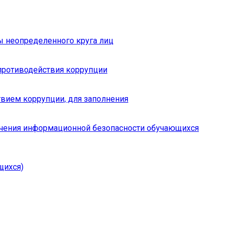
ы неопределенного круга лиц
противодействия коррупции
вием коррупции, для заполнения
чения информационной безопасности обучающихся
щихся)