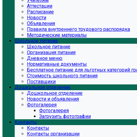
Учителям
Аттестации
Расписание
Новости
Объявления
Правила внутреннего трудового распорядка
Методические материалы
Школьное питание
Школьное питание
Организация питания
Дневное меню
Нормативные документы
Бесплатное питание для льготных категорий г
Стоимость школьного питания
Поставщики
Дошкольное отделение
Дошкольное отделение
Новости и объявления
Фотогалерея
Фотогалерея
Загрузить фотографии
Контакты
Контакты
Контакты организации