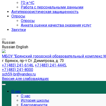
ГО и ЧС
Работа с персональными данными
Антитеррористическая защищенность
Опросы
Опросы
Анкета оценки качества оказания услуг
Закупки
Russian
Russian
English
МБОУ "Брянский городской образовательный комплекс №
г. Брянск, пр-т Ст. Димитрова, д. 73
+7 (483) 241-6146
,
+7 (483) 241-4445
,
+7 (483) 241-8000
sch59-br@yandex.ru
Версия для слабовидящих
О нас
О нас
История школы
Благодарности