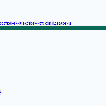
ространения экстремистской идеалогии
и
г