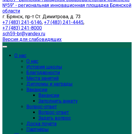
№59" - региональная инновационная площадка Брянской
области
г. Брянск, пр-т Ст. Димитрова, д. 73
+7 (483) 241-6146
,
+7 (483) 241-4445
,
+7 (483) 241-8000
sch59-br@yandex.ru
Версия для слабовидящих
О нас
О нас
История школы
Благодарности
Места занятий
Дипломы и награды
Вакансии
Вакансии
Заполнить анкету
Вопрос-ответ
Вопрос-ответ
Задать вопрос
Доска почёта
Партнёры