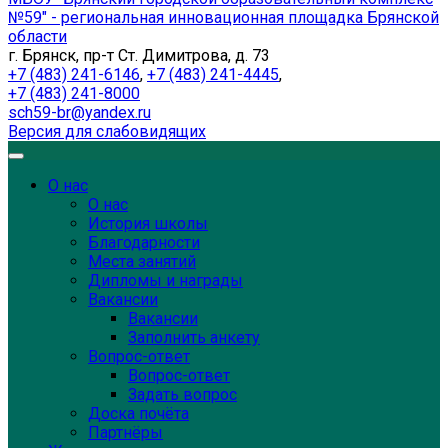
№59" - региональная инновационная площадка Брянской
области
г. Брянск, пр-т Ст. Димитрова, д. 73
+7 (483) 241-6146
,
+7 (483) 241-4445
,
+7 (483) 241-8000
sch59-br@yandex.ru
Версия для слабовидящих
О нас
О нас
История школы
Благодарности
Места занятий
Дипломы и награды
Вакансии
Вакансии
Заполнить анкету
Вопрос-ответ
Вопрос-ответ
Задать вопрос
Доска почёта
Партнёры