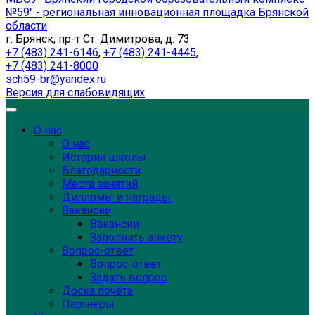
№59" - региональная инновационная площадка Брянской
области
г. Брянск, пр-т Ст. Димитрова, д. 73
+7 (483) 241-6146
,
+7 (483) 241-4445
,
+7 (483) 241-8000
sch59-br@yandex.ru
Версия для слабовидящих
О нас
О нас
История школы
Благодарности
Места занятий
Дипломы и награды
Вакансии
Вакансии
Заполнить анкету
Вопрос-ответ
Вопрос-ответ
Задать вопрос
Доска почёта
Партнёры