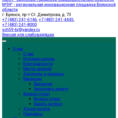
№59" - региональная инновационная площадка Брянской
области
г. Брянск, пр-т Ст. Димитрова, д. 73
+7 (483) 241-6146
,
+7 (483) 241-4445
,
+7 (483) 241-8000
sch59-br@yandex.ru
Версия для слабовидящих
О нас
О нас
История школы
Благодарности
Места занятий
Дипломы и награды
Вакансии
Вакансии
Заполнить анкету
Вопрос-ответ
Вопрос-ответ
Задать вопрос
Доска почёта
Партнёры