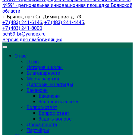
№59" - региональная инновационная площадка Брянской
области
г. Брянск, пр-т Ст. Димитрова, д. 73
+7 (483) 241-6146
,
+7 (483) 241-4445
,
+7 (483) 241-8000
sch59-br@yandex.ru
Версия для слабовидящих
О нас
О нас
История школы
Благодарности
Места занятий
Дипломы и награды
Вакансии
Вакансии
Заполнить анкету
Вопрос-ответ
Вопрос-ответ
Задать вопрос
Доска почёта
Партнёры