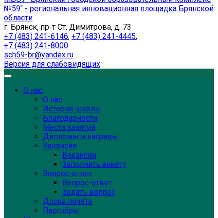
№59" - региональная инновационная площадка Брянской
области
г. Брянск, пр-т Ст. Димитрова, д. 73
+7 (483) 241-6146
,
+7 (483) 241-4445
,
+7 (483) 241-8000
sch59-br@yandex.ru
Версия для слабовидящих
О нас
О нас
История школы
Благодарности
Места занятий
Дипломы и награды
Вакансии
Вакансии
Заполнить анкету
Вопрос-ответ
Вопрос-ответ
Задать вопрос
Доска почёта
Партнёры