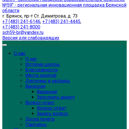
№59" - региональная инновационная площадка Брянской
области
г. Брянск, пр-т Ст. Димитрова, д. 73
+7 (483) 241-6146
,
+7 (483) 241-4445
,
+7 (483) 241-8000
sch59-br@yandex.ru
Версия для слабовидящих
О нас
О нас
История школы
Благодарности
Места занятий
Дипломы и награды
Вакансии
Вакансии
Заполнить анкету
Вопрос-ответ
Вопрос-ответ
Задать вопрос
Доска почёта
Партнёры