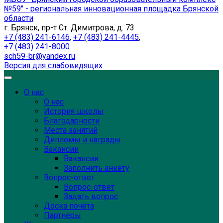
№59" - региональная инновационная площадка Брянской
области
г. Брянск, пр-т Ст. Димитрова, д. 73
+7 (483) 241-6146
,
+7 (483) 241-4445
,
+7 (483) 241-8000
sch59-br@yandex.ru
Версия для слабовидящих
О нас
О нас
История школы
Благодарности
Места занятий
Дипломы и награды
Вакансии
Вакансии
Заполнить анкету
Вопрос-ответ
Вопрос-ответ
Задать вопрос
Доска почёта
Партнёры