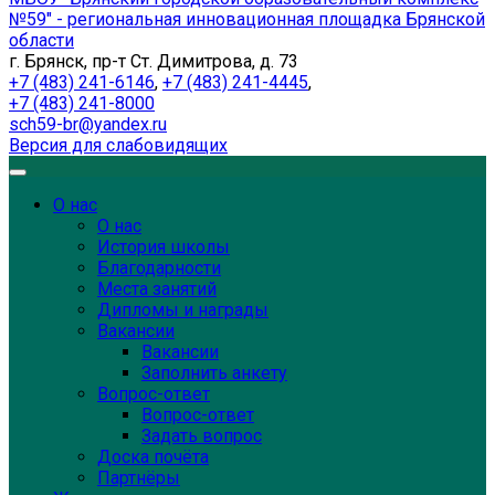
№59" - региональная инновационная площадка Брянской
области
г. Брянск, пр-т Ст. Димитрова, д. 73
+7 (483) 241-6146
,
+7 (483) 241-4445
,
+7 (483) 241-8000
sch59-br@yandex.ru
Версия для слабовидящих
О нас
О нас
История школы
Благодарности
Места занятий
Дипломы и награды
Вакансии
Вакансии
Заполнить анкету
Вопрос-ответ
Вопрос-ответ
Задать вопрос
Доска почёта
Партнёры