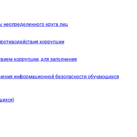
ы неопределенного круга лиц
противодействия коррупции
вием коррупции, для заполнения
чения информационной безопасности обучающихся
щихся)