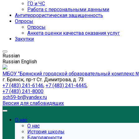
ГО и ЧС
Работа с персональными данными
Антитеррористическая защищенность
Опросы
Опросы
Анкета оценки качества оказания услуг
Закупки
Russian
Russian
English
МБОУ "Брянский городской образовательный комплекс №
г. Брянск, пр-т Ст. Димитрова, д. 73
+7 (483) 241-6146
,
+7 (483) 241-4445
,
+7 (483) 241-8000
sch59-br@yandex.ru
Версия для слабовидящих
О нас
О нас
История школы
Благодарности