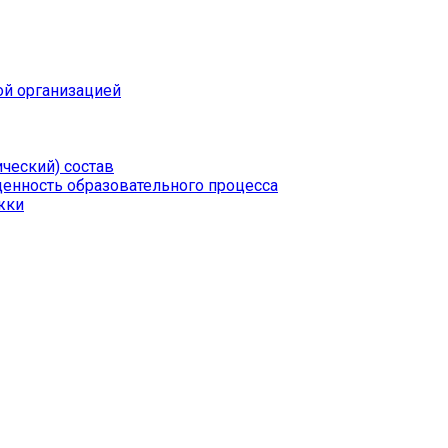
ой организацией
ческий) состав
щенность образовательного процесса
жки