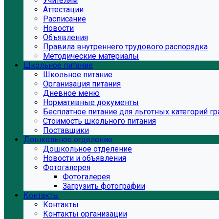
Учителям
Аттестации
Расписание
Новости
Объявления
Правила внутреннего трудового распорядка
Методические материалы
Школьное питание
Школьное питание
Организация питания
Дневное меню
Нормативные документы
Бесплатное питание для льготных категорий г
Стоимость школьного питания
Поставщики
Дошкольное отделение
Дошкольное отделение
Новости и объявления
Фотогалерея
Фотогалерея
Загрузить фотографии
Контакты
Контакты
Контакты организации