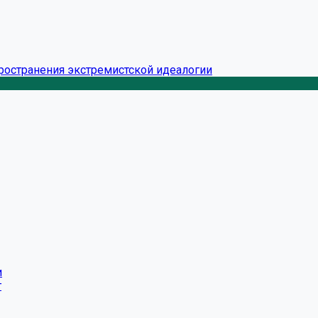
ространения экстремистской идеалогии
и
г