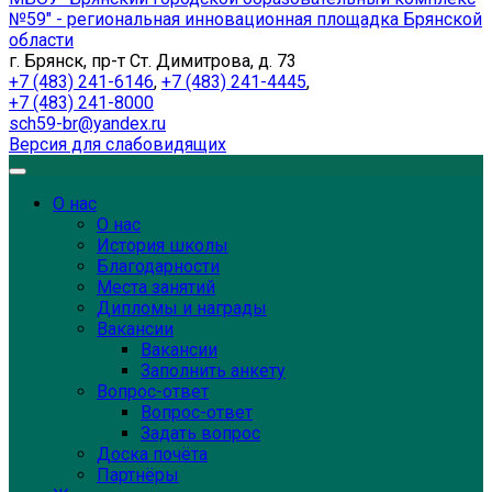
№59" - региональная инновационная площадка Брянской
области
г. Брянск, пр-т Ст. Димитрова, д. 73
+7 (483) 241-6146
,
+7 (483) 241-4445
,
+7 (483) 241-8000
sch59-br@yandex.ru
Версия для слабовидящих
О нас
О нас
История школы
Благодарности
Места занятий
Дипломы и награды
Вакансии
Вакансии
Заполнить анкету
Вопрос-ответ
Вопрос-ответ
Задать вопрос
Доска почёта
Партнёры