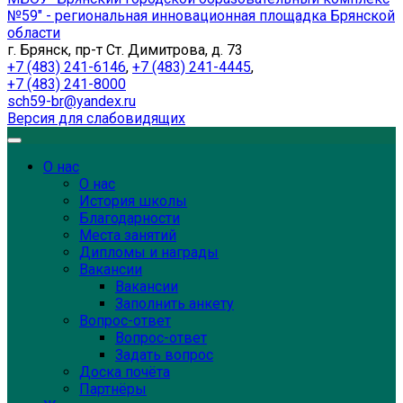
№59" - региональная инновационная площадка Брянской
области
г. Брянск, пр-т Ст. Димитрова, д. 73
+7 (483) 241-6146
,
+7 (483) 241-4445
,
+7 (483) 241-8000
sch59-br@yandex.ru
Версия для слабовидящих
О нас
О нас
История школы
Благодарности
Места занятий
Дипломы и награды
Вакансии
Вакансии
Заполнить анкету
Вопрос-ответ
Вопрос-ответ
Задать вопрос
Доска почёта
Партнёры