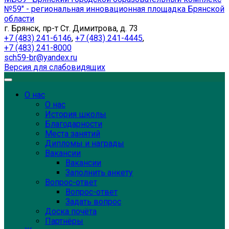
№59" - региональная инновационная площадка Брянской
области
г. Брянск, пр-т Ст. Димитрова, д. 73
+7 (483) 241-6146
,
+7 (483) 241-4445
,
+7 (483) 241-8000
sch59-br@yandex.ru
Версия для слабовидящих
О нас
О нас
История школы
Благодарности
Места занятий
Дипломы и награды
Вакансии
Вакансии
Заполнить анкету
Вопрос-ответ
Вопрос-ответ
Задать вопрос
Доска почёта
Партнёры