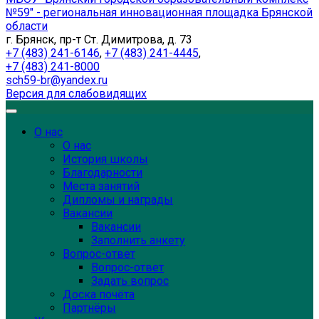
№59" - региональная инновационная площадка Брянской
области
г. Брянск, пр-т Ст. Димитрова, д. 73
+7 (483) 241-6146
,
+7 (483) 241-4445
,
+7 (483) 241-8000
sch59-br@yandex.ru
Версия для слабовидящих
О нас
О нас
История школы
Благодарности
Места занятий
Дипломы и награды
Вакансии
Вакансии
Заполнить анкету
Вопрос-ответ
Вопрос-ответ
Задать вопрос
Доска почёта
Партнёры